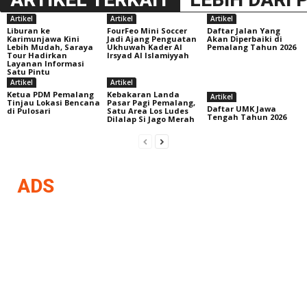
Artikel
Artikel
Artikel
Liburan ke
FourFeo Mini Soccer
Daftar Jalan Yang
Karimunjawa Kini
Jadi Ajang Penguatan
Akan Diperbaiki di
Lebih Mudah, Saraya
Ukhuwah Kader Al
Pemalang Tahun 2026
Tour Hadirkan
Irsyad Al Islamiyyah
Layanan Informasi
Satu Pintu
Artikel
Artikel
Ketua PDM Pemalang
Kebakaran Landa
Artikel
Tinjau Lokasi Bencana
Pasar Pagi Pemalang,
Daftar UMK Jawa
di Pulosari
Satu Area Los Ludes
Tengah Tahun 2026
Dilalap Si Jago Merah
ADS