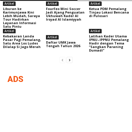
Artikel
Artikel
Artikel
Liburan ke
FourFeo Mini Soccer
Ketua PDM Pemalang
Karimunjawa Kini
Jadi Ajang Penguatan
Tinjau Lokasi Bencana
Lebih Mudah, Saraya
Ukhuwah Kader Al
di Pulosari
Tour Hadirkan
Irsyad Al Islamiyyah
Layanan Informasi
Satu Pintu
Artikel
Artikel
Kebakaran Landa
Latihan Kader Utama
Artikel
Pasar Pagi Pemalang,
IPNU–IPPNU Pemalang
Daftar UMK Jawa
Satu Area Los Ludes
Hadir dengan Tema
Tengah Tahun 2026
Dilalap Si Jago Merah
“Sangkan Paraning
Dumadi”
ADS