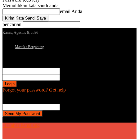
Memulihkan kata sandi anda
email Anda
pencarian
Kamis, Agustus 6, 2026
Masuk / Bergabung
Sign in
Selamat Datang! Masuk ke akun Anda
nama pengguna
kata sandi Anda
Forgot your password? Get help
Password recovery
Memulihkan kata sandi anda
email Anda
Sebuah kata sandi akan dikirimkan ke email Anda.
| Kabar Pemalang