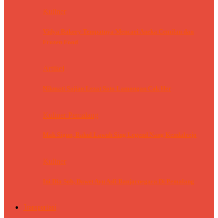
Kuliner
Vidya Bakery Tempatnya Mencari Aneka Cemilan dan
Frozen Food
Artikel
Nikmati Sajian Lezat Soto Lamongan Cak Her
Kuliner Pemalang
Mak Sigun, Bakul Lawuh Sing Legend Nang Kendalrejo
Kuliner
Ini Dia Sob, Dawet Ayu Asli Banjarnegara Di Pemalang
Transportasi