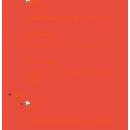
Wisata Pemalang
Serunya ke Puncak Gunung Mutih di Desa Penggarit
Wisata Pemalang
Wisata Baru Petik Buah Strawberry di Karangsari
Wisata Pemalang
Wisata Pemalang – Agrowisata Kebun Anggrek Penggarit
Orchids
Kuliner
Kuliner
Spesial Soto Boyolali Hj. Widodo Cabang Pemalang