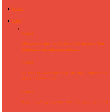
Beranda
Artikel
Artikel
Liburan ke Karimunjawa Kini Lebih Mudah, Saraya Tour
Hadirkan Layanan Informasi Satu Pintu
Artikel
FourFeo Mini Soccer Jadi Ajang Penguatan Ukhuwah Kader
Al Irsyad Al Islamiyyah
Artikel
Daftar Jalan Yang Akan Diperbaiki di Pemalang Tahun 2026