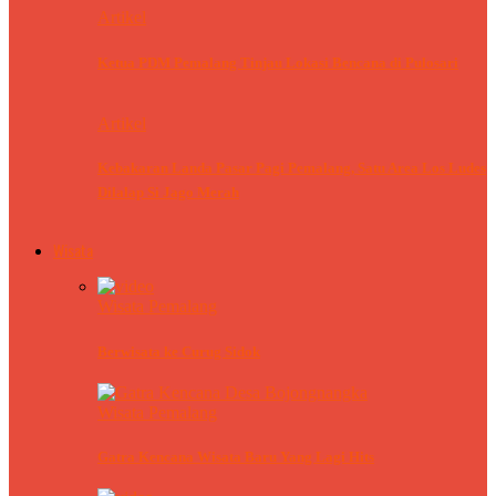
Artikel
Ketua PDM Pemalang Tinjau Lokasi Bencana di Pulosari
Artikel
Kebakaran Landa Pasar Pagi Pemalang, Satu Area Los Ludes
Dilalap Si Jago Merah
Wisata
Wisata Pemalang
Berwisata ke Curug Sidok
Wisata Pemalang
Gatra Kencana Wisata Baru Yang Lagi Hits