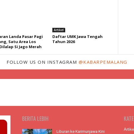
Artikel
ran Landa Pasar Pagi
Daftar UMK Jawa Tengah
ng, Satu Area Los
Tahun 2026
Dilalap Si Jago Merah
FOLLOW US ON INSTAGRAM
@KABARPEMALANG
BERITA LEBIH
KATE
Artike
Liburan ke Karimunjawa Kini