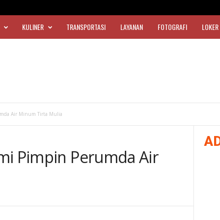
KULINER
TRANSPORTASI
LAYANAN
FOTOGRAFI
LOKER
mda Air Minum Tirta Mulia
A
mi Pimpin Perumda Air