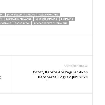
INI
JALAN DESA DI PEMALANG
KABAR PEMALANG
NI
KABUPATEN PEMALANG
MISTERI PEMALANG
PEMALANG
PEMALANG
RADAR TEGAL
TEMPAT ANGKER DI PEMALANG
Artikel berikutnya
Catat, Kereta Api Reguler Akan
g
Beroperasi Lagi 12 Juni 2020