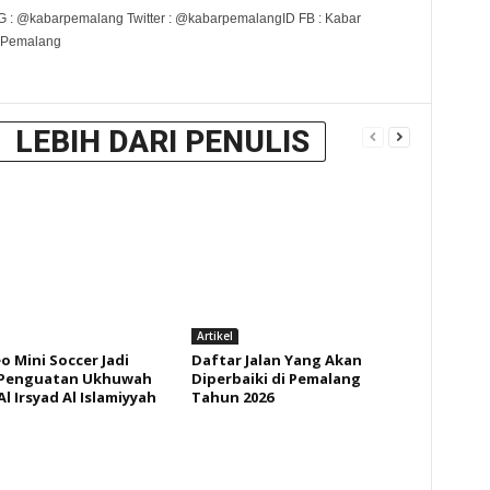
G : @kabarpemalang Twitter : @kabarpemalangID FB : Kabar
 Pemalang
LEBIH DARI PENULIS
Artikel
o Mini Soccer Jadi
Daftar Jalan Yang Akan
 Penguatan Ukhuwah
Diperbaiki di Pemalang
l Irsyad Al Islamiyyah
Tahun 2026