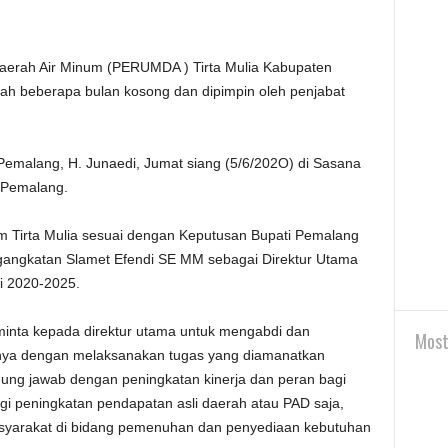
rah Air Minum (PERUMDA ) Tirta Mulia Kabupaten
elah beberapa bulan kosong dan dipimpin oleh penjabat
i Pemalang, H. Junaedi, Jumat siang (5/6/202O) di Sasana
 Pemalang.
m Tirta Mulia sesuai dengan Keputusan Bupati Pemalang
angkatan Slamet Efendi SE MM sebagai Direktur Utama
i 2020-2025.
nta kepada direktur utama untuk mengabdi dan
Most
a dengan melaksanakan tugas yang diamanatkan
ung jawab dengan peningkatan kinerja dan peran bagi
gi peningkatan pendapatan asli daerah atau PAD saja,
yarakat di bidang pemenuhan dan penyediaan kebutuhan