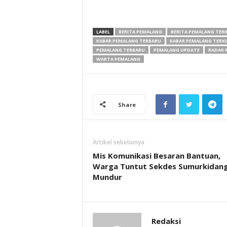
LABEL
BERITA PEMALANG
BERITA PEMALANG TERK
KABAR PEMALANG TERBARU
KABAR PEMALANG TERKI
PEMALANG TERBARU
PEMALANG UPDATE
RADAR 
WARTA PEMALANG
Share
Artikel sebelumya
Mis Komunikasi Besaran Bantuan,
Warga Tuntut Sekdes Sumurkidan
Mundur
Redaksi