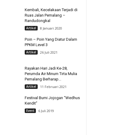
Kembali, Kecelakaan Terjadi di
Ruas Jalan Pemalang –
Randudongkal
Artikel
8 Januari 2020
Poin – Poin Yang Diatur Dalam
PPKM Level 3
Artikel
26 Juli 2021
Rayakan Hari Jadi Ke-28,
Perumda Air Minum Tirta Mulia
Pemalang Berharap...
Artikel
11 Februari 2021
Festival Bumi Jojogan “Wedhus
Kendit”
Event
6 Juli 2019