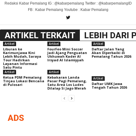
Redaksi Kabar Pemalang IG : @kabarpemalang Twitter : @kabarpemalangID
FB : Kabar Pemalang Youtube : Kabar Pemalang
ARTIKEL TERKAIT
LEBIH DARI 
Artikel
Artikel
Artikel
Liburan ke
FourFeo Mini Soccer
Daftar Jalan Yang
Karimunjawa Kini
Jadi Ajang Penguatan
Akan Diperbaiki di
Lebih Mudah, Saraya
Ukhuwah Kader Al
Pemalang Tahun 2026
Tour Hadirkan
Irsyad Al Islamiyyah
Layanan Informasi
Satu Pintu
Artikel
Artikel
Ketua PDM Pemalang
Kebakaran Landa
Artikel
Tinjau Lokasi Bencana
Pasar Pagi Pemalang,
Daftar UMK Jawa
di Pulosari
Satu Area Los Ludes
Tengah Tahun 2026
Dilalap Si Jago Merah
ADS