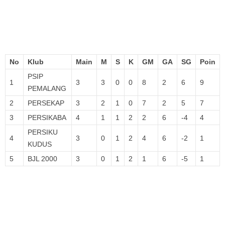
No
Klub
Main
M
S
K
GM
GA
SG
Poin
PSIP
1
3
3
0
0
8
2
6
9
PEMALANG
2
PERSEKAP
3
2
1
0
7
2
5
7
3
PERSIKABA
4
1
1
2
2
6
-4
4
PERSIKU
4
3
0
1
2
4
6
-2
1
KUDUS
5
BJL 2000
3
0
1
2
1
6
-5
1