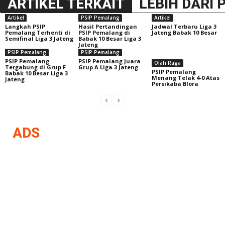
ARTIKEL TERKAIT
LEBIH DARI 
Artikel
PSIP Pemalang
Artikel
Langkah PSIP
Hasil Pertandingan
Jadwal Terbaru Liga 3
Pemalang Terhenti di
PSIP Pemalang di
Jateng Babak 10 Besar
Semifinal Liga 3 Jateng
Babak 10 Besar Liga 3
Jateng
PSIP Pemalang
PSIP Pemalang
PSIP Pemalang
PSIP Pemalang Juara
Olah Raga
Tergabung di Grup F
Grup A Liga 3 Jateng
PSIP Pemalang
Babak 10 Besar Liga 3
Menang Telak 4-0 Atas
Jateng
Persikaba Blora
ADS