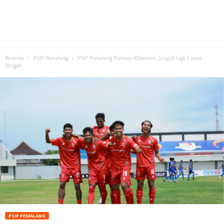
Beranda
PSIP Pemalang
PSIP Pemalang Puncaki Klasemen Grup A Liga 3 Jawa
Tengah
PSIP PEMALANG