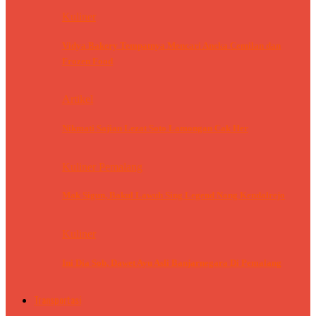
Kuliner
Vidya Bakery Tempatnya Mencari Aneka Cemilan dan
Frozen Food
Artikel
Nikmati Sajian Lezat Soto Lamongan Cak Her
Kuliner Pemalang
Mak Sigun, Bakul Lawuh Sing Legend Nang Kendalrejo
Kuliner
Ini Dia Sob, Dawet Ayu Asli Banjarnegara Di Pemalang
Transportasi