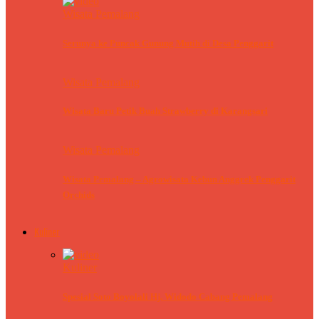
Wisata Pemalang
Serunya ke Puncak Gunung Mutih di Desa Penggarit
Wisata Pemalang
Wisata Baru Petik Buah Strawberry di Karangsari
Wisata Pemalang
Wisata Pemalang – Agrowisata Kebun Anggrek Penggarit
Orchids
Kuliner
Kuliner
Spesial Soto Boyolali Hj. Widodo Cabang Pemalang