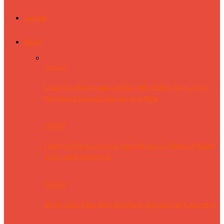
Beranda
Artikel
Artikel
Liburan ke Karimunjawa Kini Lebih Mudah, Saraya Tour
Hadirkan Layanan Informasi Satu Pintu
Artikel
FourFeo Mini Soccer Jadi Ajang Penguatan Ukhuwah Kader
Al Irsyad Al Islamiyyah
Artikel
Daftar Jalan Yang Akan Diperbaiki di Pemalang Tahun 2026