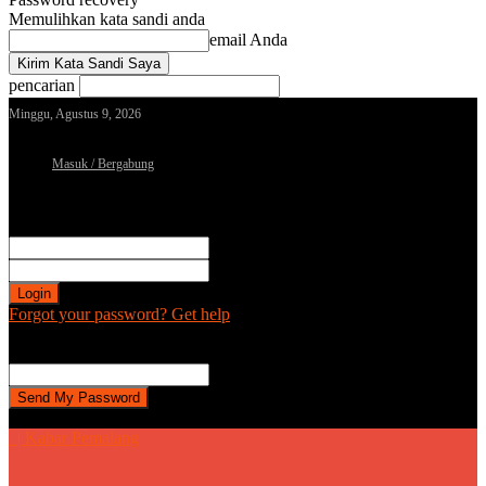
Memulihkan kata sandi anda
email Anda
pencarian
Minggu, Agustus 9, 2026
Masuk / Bergabung
Sign in
Selamat Datang! Masuk ke akun Anda
nama pengguna
kata sandi Anda
Forgot your password? Get help
Password recovery
Memulihkan kata sandi anda
email Anda
Sebuah kata sandi akan dikirimkan ke email Anda.
| Kabar Pemalang