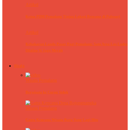
Artikel
Ketua PDM Pemalang Tinjau Lokasi Bencana di Pulosari
Artikel
Kebakaran Landa Pasar Pagi Pemalang, Satu Area Los Ludes
Dilalap Si Jago Merah
Wisata
Wisata Pemalang
Berwisata ke Curug Sidok
Wisata Pemalang
Gatra Kencana Wisata Baru Yang Lagi Hits