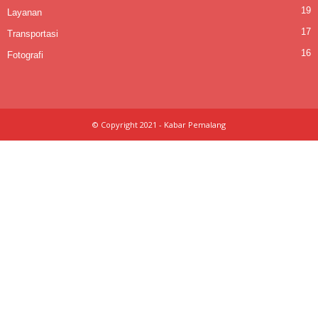
19
Layanan
17
Transportasi
16
Fotografi
© Copyright 2021 - Kabar Pemalang