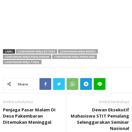
LABEL
LOWONGAN KERJA BATANG
LOWONGAN KERJA BREBES
LOWONGAN KERJA PEKALONGAN
LOWONGAN KERJA PEMALANG
LOWONGAN KERJA TEGAL
Share
Artikel sebelumya
Artikel berikutnya
Penjaga Pasar Malam Di
Dewan Eksekutif
Desa Pakembaran
Mahasiswa STIT Pemalang
Ditemukan Meninggal
Selenggarakan Seminar
Nasional