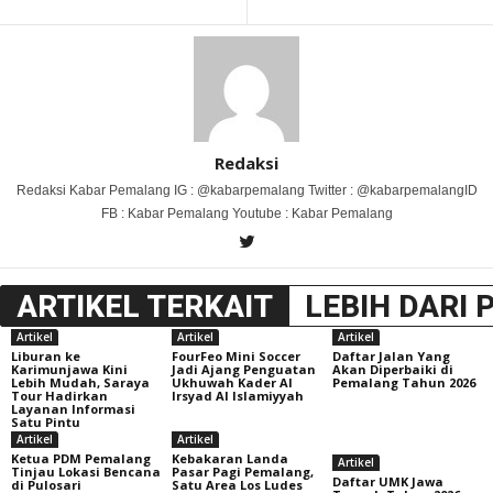
Redaksi
Redaksi Kabar Pemalang IG : @kabarpemalang Twitter : @kabarpemalangID
FB : Kabar Pemalang Youtube : Kabar Pemalang
ARTIKEL TERKAIT
LEBIH DARI 
Artikel
Artikel
Artikel
Liburan ke
FourFeo Mini Soccer
Daftar Jalan Yang
Karimunjawa Kini
Jadi Ajang Penguatan
Akan Diperbaiki di
Lebih Mudah, Saraya
Ukhuwah Kader Al
Pemalang Tahun 2026
Tour Hadirkan
Irsyad Al Islamiyyah
Layanan Informasi
Satu Pintu
Artikel
Artikel
Ketua PDM Pemalang
Kebakaran Landa
Artikel
Tinjau Lokasi Bencana
Pasar Pagi Pemalang,
Daftar UMK Jawa
di Pulosari
Satu Area Los Ludes