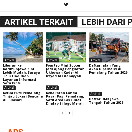
ARTIKEL TERKAIT
LEBIH DARI 
Artikel
Artikel
Artikel
Liburan ke
FourFeo Mini Soccer
Daftar Jalan Yang
Karimunjawa Kini
Jadi Ajang Penguatan
Akan Diperbaiki di
Lebih Mudah, Saraya
Ukhuwah Kader Al
Pemalang Tahun 2026
Tour Hadirkan
Irsyad Al Islamiyyah
Layanan Informasi
Satu Pintu
Artikel
Artikel
Ketua PDM Pemalang
Kebakaran Landa
Artikel
Tinjau Lokasi Bencana
Pasar Pagi Pemalang,
Daftar UMK Jawa
di Pulosari
Satu Area Los Ludes
Tengah Tahun 2026
Dilalap Si Jago Merah