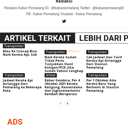
Redaksi
Redaksi Kabar Pemalang IG : @kabarpemalang Twitter : @kabarpemalangID
FB : Kabar Pemalang Youtube : Kabar Pemalang
ARTIKEL TERKAIT
LEBIH DARI 
Transportasi
Mau Ke Cilacap Bisa
Transportasi
Transportasi
Naik Kereta Api, Sob
Naik Kereta Sudah
Cek Jadwal dan Tarif
Tidak Perlu
Kereta Api Airlangga
Tunjukkan Hasil
Dari Stasiun
Antigen/PCR, Jika
Pemalang
Sudah Vaksin Lengkap
Transportasi
Artikel
Transportasi
Jadwal Kereta Api
Kabar Gembira, Per 4
Per 1 Oktober Ada
Airlangga Dari
Oktober 2021 Kereta
Kereta Baru Yang
Pemalang ke Beberapa
Kaligung, Kamandaka
Berhenti di Stasiun
Kota
dan Joglosemarkerto
Pemalang
Kembali Beroperasi
ADS