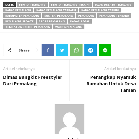
LABEL
BERITA PEMALANG
BERITA PEMALANG TERKINI
JALAN DESA DI PEMALANG
KABAR PEMALANG
KABAR PEMALANG TERBARU
KABAR PEMALANG TERKINI
KABUPATEN PEMALANG
MISTERI PEMALANG
PEMALANG
PEMALANG TERBARU
PEMALANG UPDATE
RADAR PEMALANG
RADAR TEGAL
TEMPAT ANGKER DI PEMALANG
WARTA PEMALANG
Share
Artikel sebelumya
Artikel berikutnya
Dimas Bangkit Freestyler
Perangkap Nyamuk
Dari Pemalang
Rumahan Untuk Desa
Taman