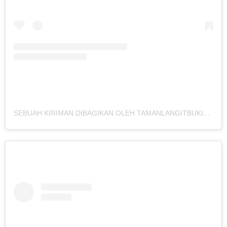
SEBUAH KIRIMAN DIBAGIKAN OLEH TAMANLANGITBUKITANGKEBAN (@TAMANLANGITBUKITANGKEBAN)