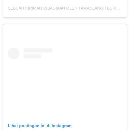
SEBUAH KIRIMAN DIBAGIKAN OLEH TAMANLANGITBUKITANGKEBAN (@TAMANLANGITBUKITANGKEBAN)
Lihat postingan ini di Instagram