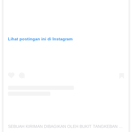
Lihat postingan ini di Instagram
SEBUAH KIRIMAN DIBAGIKAN OLEH BUKIT TANGKEBAN NYALEMBENG (@BUKITTANGKEBAN)