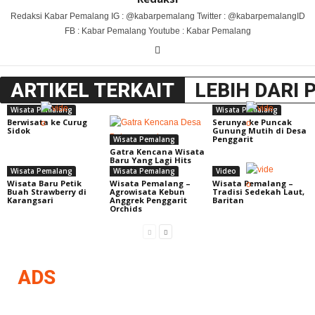
Redaksi Kabar Pemalang IG : @kabarpemalang Twitter : @kabarpemalangID
FB : Kabar Pemalang Youtube : Kabar Pemalang
ARTIKEL TERKAIT
LEBIH DARI 
Wisata Pemalang
Wisata Pemalang
Berwisata ke Curug
Serunya ke Puncak
Sidok
Gunung Mutih di Desa
Penggarit
Wisata Pemalang
Gatra Kencana Wisata
Baru Yang Lagi Hits
Wisata Pemalang
Wisata Pemalang
Video
Wisata Baru Petik
Wisata Pemalang –
Wisata Pemalang –
Buah Strawberry di
Agrowisata Kebun
Tradisi Sedekah Laut,
Karangsari
Anggrek Penggarit
Baritan
Orchids
ADS