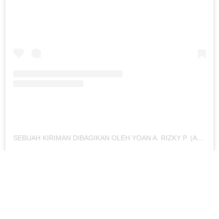
SEBUAH KIRIMAN DIBAGIKAN OLEH YOAN A. RIZKY P. (AN) (@YOAN_PERMADI)