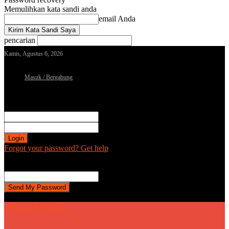
Memulihkan kata sandi anda
email Anda
pencarian
Kamis, Agustus 6, 2026
Masuk / Bergabung
Sign in
Selamat Datang! Masuk ke akun Anda
nama pengguna
kata sandi Anda
Forgot your password? Get help
Password recovery
Memulihkan kata sandi anda
email Anda
Sebuah kata sandi akan dikirimkan ke email Anda.
| Kabar Pemalang