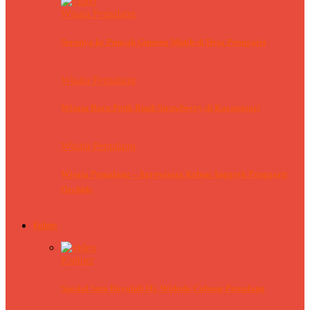
Wisata Pemalang
Serunya ke Puncak Gunung Mutih di Desa Penggarit
Wisata Pemalang
Wisata Baru Petik Buah Strawberry di Karangsari
Wisata Pemalang
Wisata Pemalang – Agrowisata Kebun Anggrek Penggarit
Orchids
Kuliner
Kuliner
Spesial Soto Boyolali Hj. Widodo Cabang Pemalang