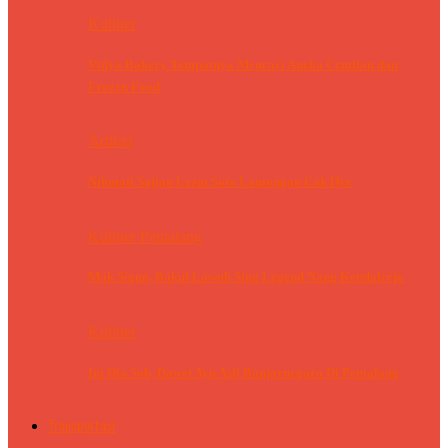
Kuliner
Vidya Bakery Tempatnya Mencari Aneka Cemilan dan
Frozen Food
Artikel
Nikmati Sajian Lezat Soto Lamongan Cak Her
Kuliner Pemalang
Mak Sigun, Bakul Lawuh Sing Legend Nang Kendalrejo
Kuliner
Ini Dia Sob, Dawet Ayu Asli Banjarnegara Di Pemalang
Transportasi