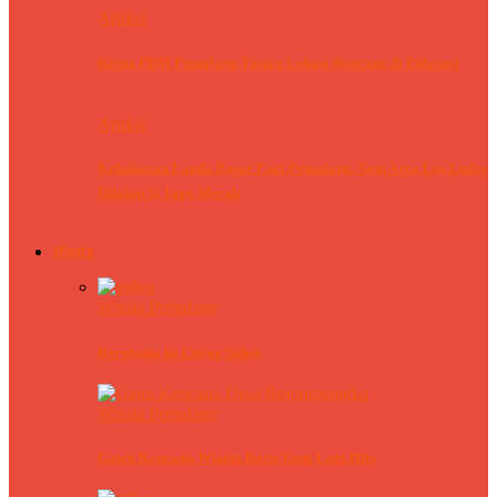
Artikel
Ketua PDM Pemalang Tinjau Lokasi Bencana di Pulosari
Artikel
Kebakaran Landa Pasar Pagi Pemalang, Satu Area Los Ludes
Dilalap Si Jago Merah
Wisata
Wisata Pemalang
Berwisata ke Curug Sidok
Wisata Pemalang
Gatra Kencana Wisata Baru Yang Lagi Hits