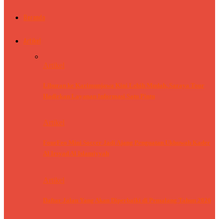
Beranda
Artikel
Artikel
Liburan ke Karimunjawa Kini Lebih Mudah, Saraya Tour
Hadirkan Layanan Informasi Satu Pintu
Artikel
FourFeo Mini Soccer Jadi Ajang Penguatan Ukhuwah Kader
Al Irsyad Al Islamiyyah
Artikel
Daftar Jalan Yang Akan Diperbaiki di Pemalang Tahun 2026