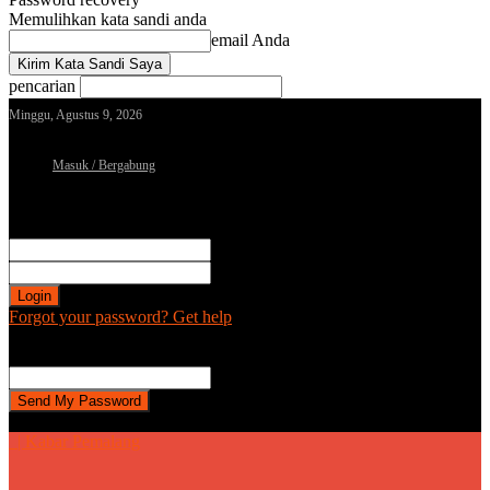
Memulihkan kata sandi anda
email Anda
pencarian
Minggu, Agustus 9, 2026
Masuk / Bergabung
Sign in
Selamat Datang! Masuk ke akun Anda
nama pengguna
kata sandi Anda
Forgot your password? Get help
Password recovery
Memulihkan kata sandi anda
email Anda
Sebuah kata sandi akan dikirimkan ke email Anda.
| Kabar Pemalang