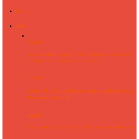
Beranda
Artikel
Artikel
Liburan ke Karimunjawa Kini Lebih Mudah, Saraya Tour
Hadirkan Layanan Informasi Satu Pintu
Artikel
FourFeo Mini Soccer Jadi Ajang Penguatan Ukhuwah Kader
Al Irsyad Al Islamiyyah
Artikel
Daftar Jalan Yang Akan Diperbaiki di Pemalang Tahun 2026