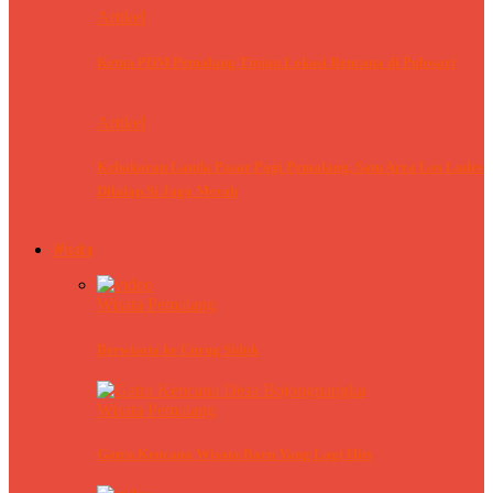
Artikel
Ketua PDM Pemalang Tinjau Lokasi Bencana di Pulosari
Artikel
Kebakaran Landa Pasar Pagi Pemalang, Satu Area Los Ludes
Dilalap Si Jago Merah
Wisata
Wisata Pemalang
Berwisata ke Curug Sidok
Wisata Pemalang
Gatra Kencana Wisata Baru Yang Lagi Hits