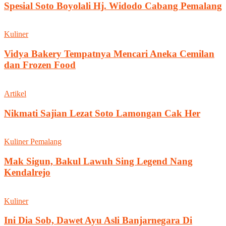
Spesial Soto Boyolali Hj. Widodo Cabang Pemalang
Kuliner
Vidya Bakery Tempatnya Mencari Aneka Cemilan
dan Frozen Food
Artikel
Nikmati Sajian Lezat Soto Lamongan Cak Her
Kuliner Pemalang
Mak Sigun, Bakul Lawuh Sing Legend Nang
Kendalrejo
Kuliner
Ini Dia Sob, Dawet Ayu Asli Banjarnegara Di