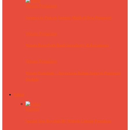
Wisata Pemalang
Serunya ke Puncak Gunung Mutih di Desa Penggarit
Wisata Pemalang
Wisata Baru Petik Buah Strawberry di Karangsari
Wisata Pemalang
Wisata Pemalang – Agrowisata Kebun Anggrek Penggarit
Orchids
Kuliner
Kuliner
Spesial Soto Boyolali Hj. Widodo Cabang Pemalang