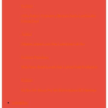
Kuliner
Vidya Bakery Tempatnya Mencari Aneka Cemilan dan
Frozen Food
Artikel
Nikmati Sajian Lezat Soto Lamongan Cak Her
Kuliner Pemalang
Mak Sigun, Bakul Lawuh Sing Legend Nang Kendalrejo
Kuliner
Ini Dia Sob, Dawet Ayu Asli Banjarnegara Di Pemalang
Transportasi