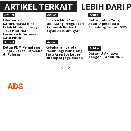
ARTIKEL TERKAIT
LEBIH DARI 
Artikel
Artikel
Artikel
Liburan ke
FourFeo Mini Soccer
Daftar Jalan Yang
Karimunjawa Kini
Jadi Ajang Penguatan
Akan Diperbaiki di
Lebih Mudah, Saraya
Ukhuwah Kader Al
Pemalang Tahun 2026
Tour Hadirkan
Irsyad Al Islamiyyah
Layanan Informasi
Satu Pintu
Artikel
Artikel
Ketua PDM Pemalang
Kebakaran Landa
Artikel
Tinjau Lokasi Bencana
Pasar Pagi Pemalang,
Daftar UMK Jawa
di Pulosari
Satu Area Los Ludes
Tengah Tahun 2026
Dilalap Si Jago Merah
ADS