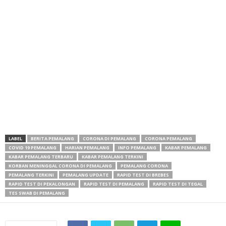
LABEL
BERITA PEMALANG
CORONA DI PEMALANG
CORONA PEMALANG
COVID 19 PEMALANG
HARIAN PEMALANG
INFO PEMALANG
KABAR PEMALANG
KABAR PEMALANG TERBARU
KABAR PEMALANG TERKINI
KORBAN MENINGGAL CORONA DI PEMALANG
PEMALANG CORONA
PEMALANG TERKINI
PEMALANG UPDATE
RAPID TEST DI BREBES
RAPID TEST DI PEKALONGAN
RAPID TEST DI PEMALANG
RAPID TEST DI TEGAL
TES SWAB DI PEMALANG