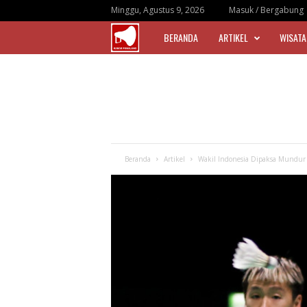
Minggu, Agustus 9, 2026
Masuk / Bergabung
BERANDA
ARTIKEL
WISATA
|
K
a
b
Beranda
Artikel
Wakil Indonesia Dipaksa Mundur 
a
r
P
e
m