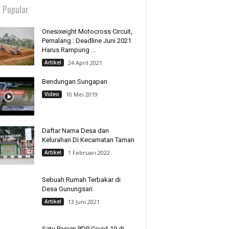
 Popular
Onesixeight Motocross Circuit,
Pemalang : Deadline Juni 2021
Harus Rampung ...
Artikel
24 April 2021
Bendungan Sungapan
Video
10 Mei 2019
Daftar Nama Desa dan
Kelurahan Di Kecamatan Taman
Artikel
1 Februari 2022
Sebuah Rumah Terbakar di
Desa Gunungsari
Artikel
13 Juni 2021
Satu Pasien PDP Covid-19 di