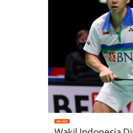
a
l
a
n
g
ARTIKEL
Wakil Indonesia D