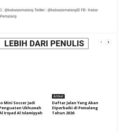
G : @kabarpemalang Twitter : @kabarpemalangID FB : Kabar
 Pemalang
LEBIH DARI PENULIS
Artikel
o Mini Soccer Jadi
Daftar Jalan Yang Akan
 Penguatan Ukhuwah
Diperbaiki di Pemalang
l Irsyad Al Islamiyyah
Tahun 2026