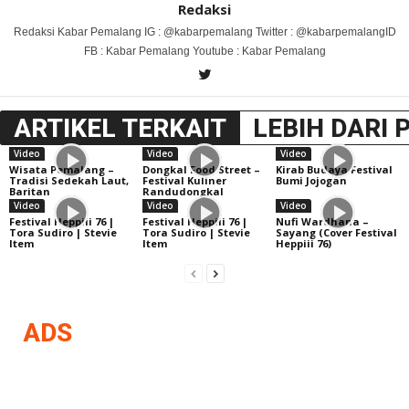
Redaksi
Redaksi Kabar Pemalang IG : @kabarpemalang Twitter : @kabarpemalangID
FB : Kabar Pemalang Youtube : Kabar Pemalang
ARTIKEL TERKAIT
LEBIH DARI 
Video
Video
Video
Wisata Pemalang –
Dongkal Food Street –
Kirab Budaya Festival
Tradisi Sedekah Laut,
Festival Kuliner
Bumi Jojogan
Baritan
Randudongkal
Video
Video
Video
Festival Heppiii 76 |
Festival Heppiii 76 |
Nufi Wardhana –
Tora Sudiro | Stevie
Tora Sudiro | Stevie
Sayang (Cover Festival
Item
Item
Heppiii 76)
ADS