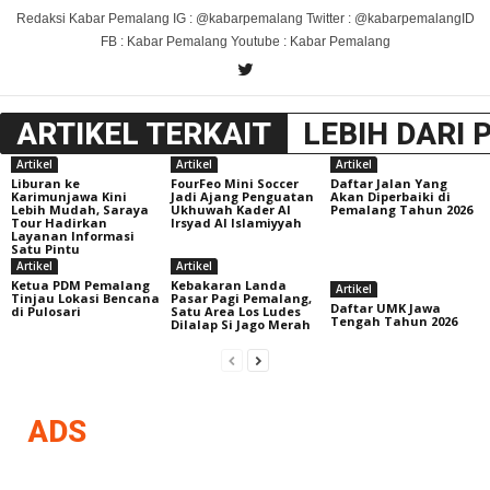
Redaksi Kabar Pemalang IG : @kabarpemalang Twitter : @kabarpemalangID
FB : Kabar Pemalang Youtube : Kabar Pemalang
ARTIKEL TERKAIT
LEBIH DARI 
Artikel
Artikel
Artikel
Liburan ke
FourFeo Mini Soccer
Daftar Jalan Yang
Karimunjawa Kini
Jadi Ajang Penguatan
Akan Diperbaiki di
Lebih Mudah, Saraya
Ukhuwah Kader Al
Pemalang Tahun 2026
Tour Hadirkan
Irsyad Al Islamiyyah
Layanan Informasi
Satu Pintu
Artikel
Artikel
Ketua PDM Pemalang
Kebakaran Landa
Artikel
Tinjau Lokasi Bencana
Pasar Pagi Pemalang,
Daftar UMK Jawa
di Pulosari
Satu Area Los Ludes
Tengah Tahun 2026
Dilalap Si Jago Merah
ADS