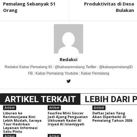
Pemalang Sebanyak 51
Produktivitas di Desa
Orang
Bulakan
Redaksi
Redaksi Kabar Pemalang IG : @kabarpemalang Twitter : @kabarpemalangID
FB : Kabar Pemalang Youtube : Kabar Pemalang
ARTIKEL TERKAIT
LEBIH DARI 
Artikel
Artikel
Artikel
Liburan ke
FourFeo Mini Soccer
Daftar Jalan Yang
Karimunjawa Kini
Jadi Ajang Penguatan
Akan Diperbaiki di
Lebih Mudah, Saraya
Ukhuwah Kader Al
Pemalang Tahun 2026
Tour Hadirkan
Irsyad Al Islamiyyah
Layanan Informasi
Satu Pintu
Artikel
Artikel