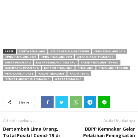
LABEL
BERITA PEMALANG
BERITA PEMALANG TERKINI
CPNS PEMALANG 2019
CPNS PEMALANG 2020
CPNS PEMALANG 2021
JALAN DESA DI PEMALANG
KABAR PEMALANG
KABAR PEMALANG TERBARU
KABAR PEMALANG TERKINI
KABUPATEN PEMALANG
MISTERI PEMALANG
PEMALANG
PEMALANG TERBARU
PEMALANG UPDATE
RADAR PEMALANG
RADAR TEGAL
TEMPAT ANGKER DI PEMALANG
WARTA PEMALANG
Share
Artikel sebelumya
Artikel berikutnya
Bertambah Lima Orang,
BBPP Kemnaker Gelar
Total Positif Covid-19 di
Pelatihan Peningkatan