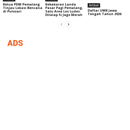
Ketua PDM Pemalang
Kebakaran Landa
Artikel
Tinjau Lokasi Bencana
Pasar Pagi Pemalang,
Daftar UMK Jawa
di Pulosari
Satu Area Los Ludes
Tengah Tahun 2026
Dilalap Si Jago Merah
ADS