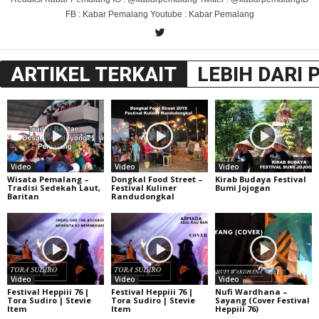
FB : Kabar Pemalang Youtube : Kabar Pemalang
ARTIKEL TERKAIT
LEBIH DARI 
Video
Video
Video
Wisata Pemalang –
Dongkal Food Street –
Kirab Budaya Festival
Tradisi Sedekah Laut,
Festival Kuliner
Bumi Jojogan
Baritan
Randudongkal
Video
Video
Video
Festival Heppiii 76 |
Festival Heppiii 76 |
Nufi Wardhana –
Tora Sudiro | Stevie
Tora Sudiro | Stevie
Sayang (Cover Festival
Item
Item
Heppiii 76)