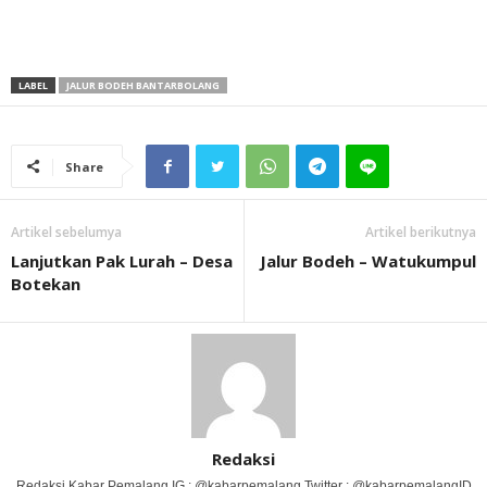
LABEL
JALUR BODEH BANTARBOLANG
Share
Artikel sebelumya
Artikel berikutnya
Lanjutkan Pak Lurah – Desa
Jalur Bodeh – Watukumpul
Botekan
Redaksi
Redaksi Kabar Pemalang IG : @kabarpemalang Twitter : @kabarpemalangID