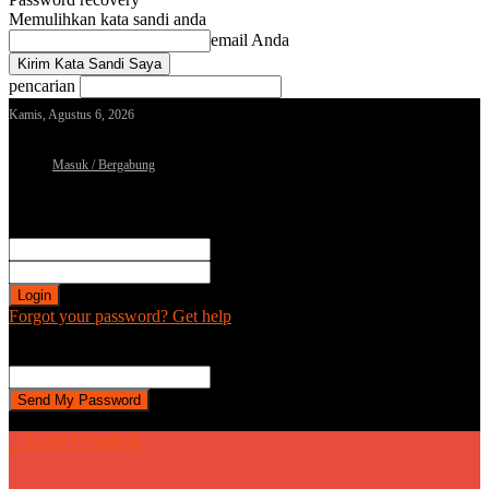
Memulihkan kata sandi anda
email Anda
pencarian
Kamis, Agustus 6, 2026
Masuk / Bergabung
Sign in
Selamat Datang! Masuk ke akun Anda
nama pengguna
kata sandi Anda
Forgot your password? Get help
Password recovery
Memulihkan kata sandi anda
email Anda
Sebuah kata sandi akan dikirimkan ke email Anda.
| Kabar Pemalang