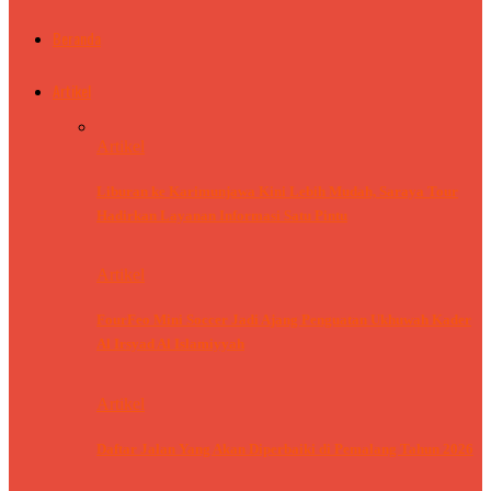
Beranda
Artikel
Artikel
Liburan ke Karimunjawa Kini Lebih Mudah, Saraya Tour
Hadirkan Layanan Informasi Satu Pintu
Artikel
FourFeo Mini Soccer Jadi Ajang Penguatan Ukhuwah Kader
Al Irsyad Al Islamiyyah
Artikel
Daftar Jalan Yang Akan Diperbaiki di Pemalang Tahun 2026