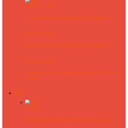
Wisata Pemalang
Serunya ke Puncak Gunung Mutih di Desa Penggarit
Wisata Pemalang
Wisata Baru Petik Buah Strawberry di Karangsari
Wisata Pemalang
Wisata Pemalang – Agrowisata Kebun Anggrek Penggarit
Orchids
Kuliner
Kuliner
Spesial Soto Boyolali Hj. Widodo Cabang Pemalang