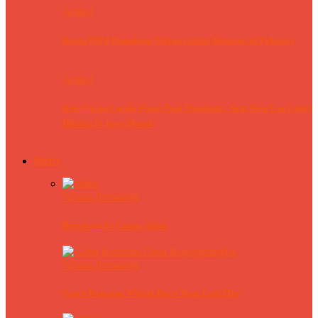
Artikel
Ketua PDM Pemalang Tinjau Lokasi Bencana di Pulosari
Artikel
Kebakaran Landa Pasar Pagi Pemalang, Satu Area Los Ludes
Dilalap Si Jago Merah
Wisata
Wisata Pemalang
Berwisata ke Curug Sidok
Wisata Pemalang
Gatra Kencana Wisata Baru Yang Lagi Hits