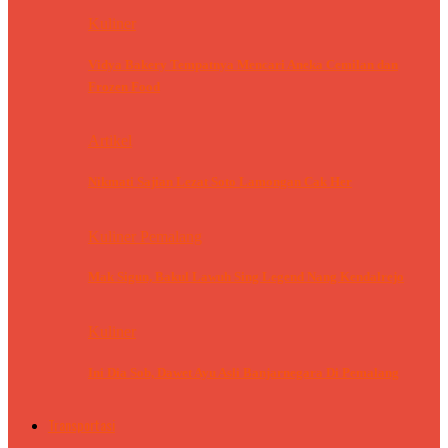
Kuliner
Vidya Bakery Tempatnya Mencari Aneka Cemilan dan
Frozen Food
Artikel
Nikmati Sajian Lezat Soto Lamongan Cak Her
Kuliner Pemalang
Mak Sigun, Bakul Lawuh Sing Legend Nang Kendalrejo
Kuliner
Ini Dia Sob, Dawet Ayu Asli Banjarnegara Di Pemalang
Transportasi