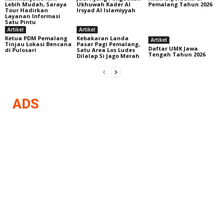
Lebih Mudah, Saraya
Ukhuwah Kader Al
Pemalang Tahun 2026
Tour Hadirkan
Irsyad Al Islamiyyah
Layanan Informasi
Satu Pintu
Artikel
Artikel
Ketua PDM Pemalang
Kebakaran Landa
Artikel
Tinjau Lokasi Bencana
Pasar Pagi Pemalang,
Daftar UMK Jawa
di Pulosari
Satu Area Los Ludes
Tengah Tahun 2026
Dilalap Si Jago Merah
ADS