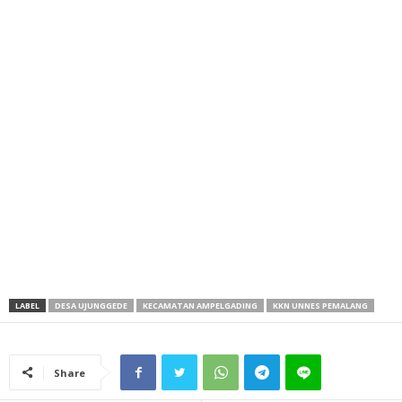
LABEL
DESA UJUNGGEDE
KECAMATAN AMPELGADING
KKN UNNES PEMALANG
Share