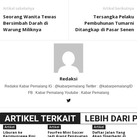
Artikel sebelumya
Artikel berikutnya
Seorang Wanita Tewas
Tersangka Pelaku
Bersimbah Darah di
Pembuhunan Tumarni
Warung Miliknya
Ditangkap di Pasar Senen
Redaksi
Redaksi Kabar Pemalang IG : @kabarpemalang Twitter : @kabarpemalangID
FB : Kabar Pemalang Youtube : Kabar Pemalang
ARTIKEL TERKAIT
LEBIH DARI 
Artikel
Artikel
Artikel
Liburan ke
FourFeo Mini Soccer
Daftar Jalan Yang
Karimunjawa Kini
Jadi Ajang Penguatan
Akan Diperbaiki di