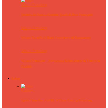
Wisata Pemalang
Serunya ke Puncak Gunung Mutih di Desa Penggarit
Wisata Pemalang
Wisata Baru Petik Buah Strawberry di Karangsari
Wisata Pemalang
Wisata Pemalang – Agrowisata Kebun Anggrek Penggarit
Orchids
Kuliner
Kuliner
Spesial Soto Boyolali Hj. Widodo Cabang Pemalang