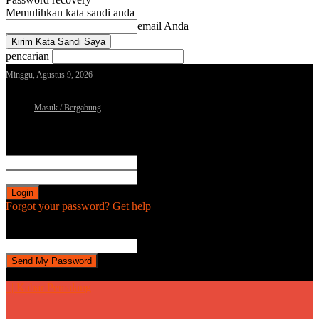
Memulihkan kata sandi anda
email Anda
pencarian
Minggu, Agustus 9, 2026
Masuk / Bergabung
Sign in
Selamat Datang! Masuk ke akun Anda
nama pengguna
kata sandi Anda
Forgot your password? Get help
Password recovery
Memulihkan kata sandi anda
email Anda
Sebuah kata sandi akan dikirimkan ke email Anda.
| Kabar Pemalang