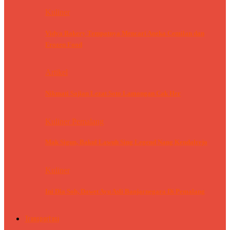
Kuliner
Vidya Bakery Tempatnya Mencari Aneka Cemilan dan
Frozen Food
Artikel
Nikmati Sajian Lezat Soto Lamongan Cak Her
Kuliner Pemalang
Mak Sigun, Bakul Lawuh Sing Legend Nang Kendalrejo
Kuliner
Ini Dia Sob, Dawet Ayu Asli Banjarnegara Di Pemalang
Transportasi