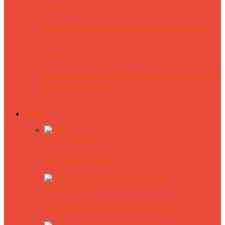
Artikel
Ketua PDM Pemalang Tinjau Lokasi Bencana di Pulosari
Artikel
Kebakaran Landa Pasar Pagi Pemalang, Satu Area Los Ludes
Dilalap Si Jago Merah
Wisata
Wisata Pemalang
Berwisata ke Curug Sidok
Wisata Pemalang
Gatra Kencana Wisata Baru Yang Lagi Hits