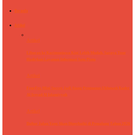
Beranda
Artikel
Artikel
Liburan ke Karimunjawa Kini Lebih Mudah, Saraya Tour
Hadirkan Layanan Informasi Satu Pintu
Artikel
FourFeo Mini Soccer Jadi Ajang Penguatan Ukhuwah Kader
Al Irsyad Al Islamiyyah
Artikel
Daftar Jalan Yang Akan Diperbaiki di Pemalang Tahun 2026