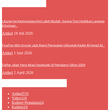
BERITA LEBIH
Liburan ke Karimunjawa Kini Lebih Mudah, Saraya Tour Hadirkan Layanan
Informasi...
Artikel
18 Juli 2026
FourFeo Mini Soccer Jadi Ajang Penguatan Ukhuwah Kader Al Irsyad Al...
Artikel
1 Juni 2026
Daftar Jalan Yang Akan Diperbaiki di Pemalang Tahun 2026
Artikel
2 April 2026
KATEGORI POPULER
Artikel
570
Video
116
Kuliner Pemalang
24
Kuliner
24