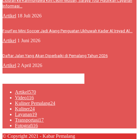
Liburan ke Karimunjawa Kini Lebih Mudah, Saraya Tour Hadirkan Layanan
Informasi...
Artikel
18 Juli 2026
FourFeo Mini Soccer Jadi Ajang Penguatan Ukhuwah Kader Al Irsyad Al...
Artikel
1 Juni 2026
Daftar Jalan Yang Akan Diperbaiki di Pemalang Tahun 2026
Artikel
2 April 2026
KATEGORI POPULER
Artikel
570
Video
116
Kuliner Pemalang
24
Kuliner
24
Layanan
19
Transportasi
17
Fotografi
16
© Copyright 2021 - Kabar Pemalang