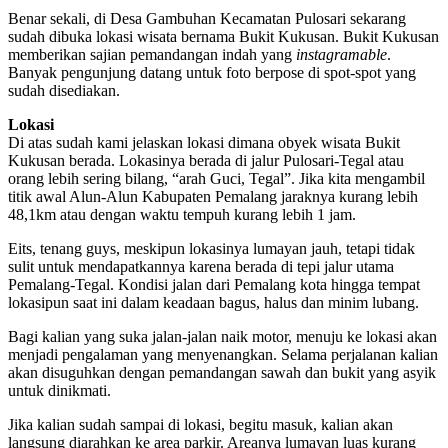
Benar sekali, di Desa Gambuhan Kecamatan Pulosari sekarang
sudah dibuka lokasi wisata bernama Bukit Kukusan. Bukit Kukusan
memberikan sajian pemandangan indah yang
instagramable
.
Banyak pengunjung datang untuk foto berpose di spot-spot yang
sudah disediakan.
Lokasi
Di atas sudah kami jelaskan lokasi dimana obyek wisata Bukit
Kukusan berada. Lokasinya berada di jalur Pulosari-Tegal atau
orang lebih sering bilang, “arah Guci, Tegal”. Jika kita mengambil
titik awal Alun-Alun Kabupaten Pemalang jaraknya kurang lebih
48,1km atau dengan waktu tempuh kurang lebih 1 jam.
Eits, tenang guys, meskipun lokasinya lumayan jauh, tetapi tidak
sulit untuk mendapatkannya karena berada di tepi jalur utama
Pemalang-Tegal. Kondisi jalan dari Pemalang kota hingga tempat
lokasipun saat ini dalam keadaan bagus, halus dan minim lubang.
Bagi kalian yang suka jalan-jalan naik motor, menuju ke lokasi akan
menjadi pengalaman yang menyenangkan. Selama perjalanan kalian
akan disuguhkan dengan pemandangan sawah dan bukit yang asyik
untuk dinikmati.
Jika kalian sudah sampai di lokasi, begitu masuk, kalian akan
langsung diarahkan ke area parkir. Areanya lumayan luas kurang