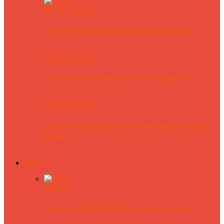
Wisata Pemalang
Serunya ke Puncak Gunung Mutih di Desa Penggarit
Wisata Pemalang
Wisata Baru Petik Buah Strawberry di Karangsari
Wisata Pemalang
Wisata Pemalang – Agrowisata Kebun Anggrek Penggarit
Orchids
Kuliner
Kuliner
Spesial Soto Boyolali Hj. Widodo Cabang Pemalang