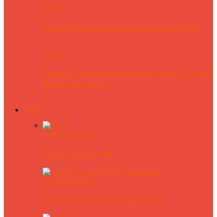
Artikel
Ketua PDM Pemalang Tinjau Lokasi Bencana di Pulosari
Artikel
Kebakaran Landa Pasar Pagi Pemalang, Satu Area Los Ludes
Dilalap Si Jago Merah
Wisata
Wisata Pemalang
Berwisata ke Curug Sidok
Wisata Pemalang
Gatra Kencana Wisata Baru Yang Lagi Hits