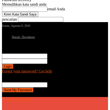
Memulihkan kata sandi anda
email Anda
pencarian
Kamis, Agustus 6, 2026
Masuk / Bergabung
Sign in
Selamat Datang! Masuk ke akun Anda
nama pengguna
kata sandi Anda
Forgot your password? Get help
Password recovery
Memulihkan kata sandi anda
email Anda
Sebuah kata sandi akan dikirimkan ke email Anda.
| Kabar Pemalang