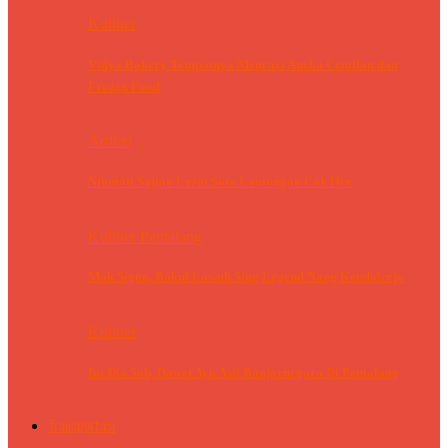
Kuliner
Vidya Bakery Tempatnya Mencari Aneka Cemilan dan
Frozen Food
Artikel
Nikmati Sajian Lezat Soto Lamongan Cak Her
Kuliner Pemalang
Mak Sigun, Bakul Lawuh Sing Legend Nang Kendalrejo
Kuliner
Ini Dia Sob, Dawet Ayu Asli Banjarnegara Di Pemalang
Transportasi