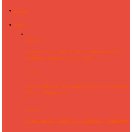
Beranda
Artikel
Artikel
Liburan ke Karimunjawa Kini Lebih Mudah, Saraya Tour
Hadirkan Layanan Informasi Satu Pintu
Artikel
FourFeo Mini Soccer Jadi Ajang Penguatan Ukhuwah Kader
Al Irsyad Al Islamiyyah
Artikel
Daftar Jalan Yang Akan Diperbaiki di Pemalang Tahun 2026