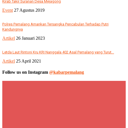
Kirab Takir Suranan Desa Mejagong
Event
27 Agustus 2019
Polres Pemalang Amankan Tersangka Pencabulan Terhadap Putri
Kandungnya
Artikel
26 Januari 2023
Letda Laut Rintoni Kru KRI Nanggala 402 Asal Pemalang yang Turut...
Artikel
25 April 2021
Follow us on Instagram
@kabarpemalang