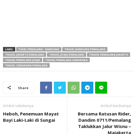
LABEL
TAVEL PEMALANG - BANDUNG
TRAVEL BANDUNG PEMALANG
TRAVEL JAKARTA PEMALANG
TRAVEL JOGJA PEMALANG
TRAVEL PEMALANG JAKARTA
TRAVEL PEMALANG JOGJA
TRAVEL PEMALANG SEMARANG
TRAVEL SEMARANG PEMALANG
Share
Artikel sebelumya
Artikel berikutnya
Heboh, Penemuan Mayat
Bersama Ratusan Rider,
Bayi Laki-Laki di Sungai
Dandim 0711/Pemalang
Taklukkan Jalur Wisnu –
Majakerta