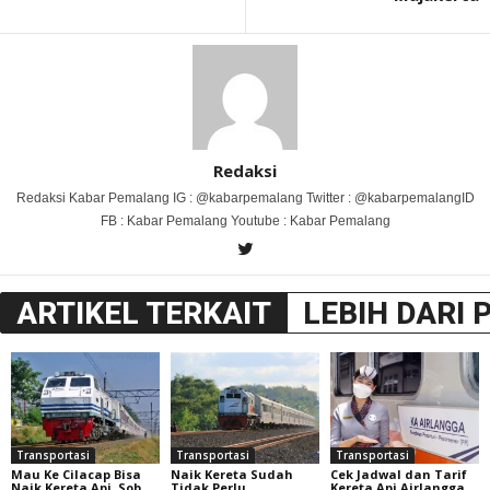
Redaksi
Redaksi Kabar Pemalang IG : @kabarpemalang Twitter : @kabarpemalangID
FB : Kabar Pemalang Youtube : Kabar Pemalang
ARTIKEL TERKAIT
LEBIH DARI 
Transportasi
Transportasi
Transportasi
Mau Ke Cilacap Bisa
Naik Kereta Sudah
Cek Jadwal dan Tarif
Naik Kereta Api, Sob
Tidak Perlu
Kereta Api Airlangga