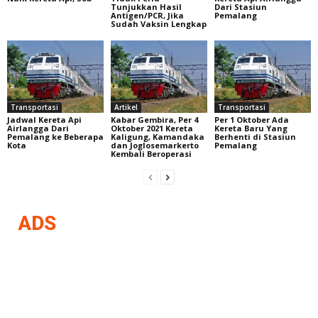
Tunjukkan Hasil
Dari Stasiun
Antigen/PCR, Jika
Pemalang
Sudah Vaksin Lengkap
Transportasi
Artikel
Transportasi
Jadwal Kereta Api
Kabar Gembira, Per 4
Per 1 Oktober Ada
Airlangga Dari
Oktober 2021 Kereta
Kereta Baru Yang
Pemalang ke Beberapa
Kaligung, Kamandaka
Berhenti di Stasiun
Kota
dan Joglosemarkerto
Pemalang
Kembali Beroperasi
ADS