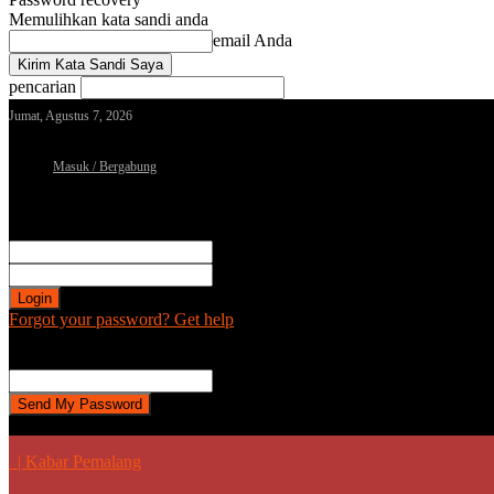
Memulihkan kata sandi anda
email Anda
pencarian
Jumat, Agustus 7, 2026
Masuk / Bergabung
Sign in
Selamat Datang! Masuk ke akun Anda
nama pengguna
kata sandi Anda
Forgot your password? Get help
Password recovery
Memulihkan kata sandi anda
email Anda
Sebuah kata sandi akan dikirimkan ke email Anda.
| Kabar Pemalang