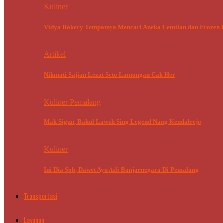
Kuliner
Vidya Bakery Tempatnya Mencari Aneka Cemilan dan Frozen 
Artikel
Nikmati Sajian Lezat Soto Lamongan Cak Her
Kuliner Pemalang
Mak Sigun, Bakul Lawuh Sing Legend Nang Kendalrejo
Kuliner
Ini Dia Sob, Dawet Ayu Asli Banjarnegara Di Pemalang
Transportasi
Layanan