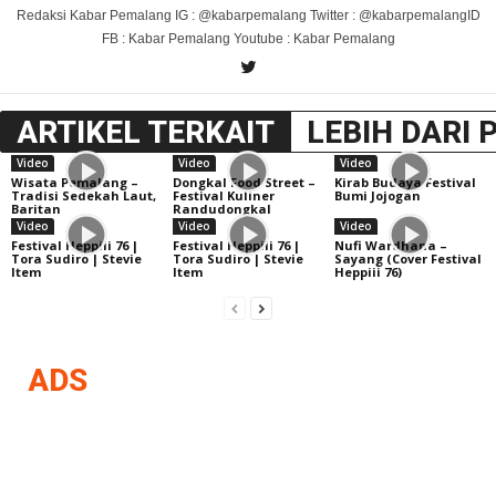
Redaksi Kabar Pemalang IG : @kabarpemalang Twitter : @kabarpemalangID
FB : Kabar Pemalang Youtube : Kabar Pemalang
ARTIKEL TERKAIT
LEBIH DARI 
Video
Video
Video
Wisata Pemalang –
Dongkal Food Street –
Kirab Budaya Festival
Tradisi Sedekah Laut,
Festival Kuliner
Bumi Jojogan
Baritan
Randudongkal
Video
Video
Video
Festival Heppiii 76 |
Festival Heppiii 76 |
Nufi Wardhana –
Tora Sudiro | Stevie
Tora Sudiro | Stevie
Sayang (Cover Festival
Item
Item
Heppiii 76)
ADS