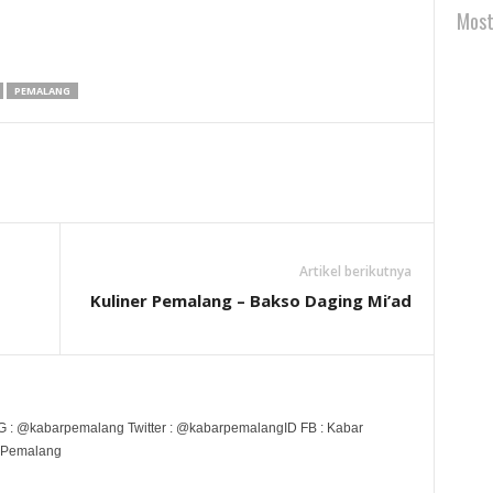
Most
PEMALANG
Artikel berikutnya
Kuliner Pemalang – Bakso Daging Mi’ad
G : @kabarpemalang Twitter : @kabarpemalangID FB : Kabar
 Pemalang