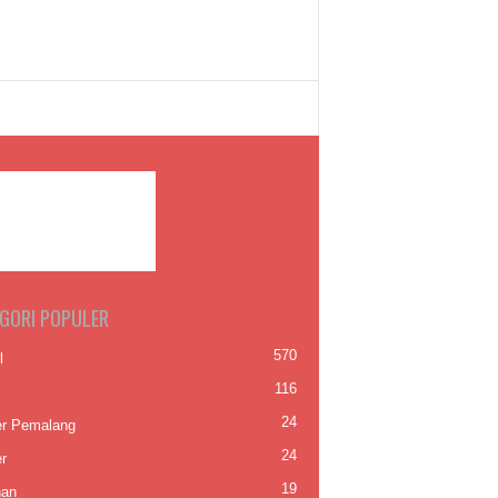
GORI POPULER
570
l
116
24
er Pemalang
24
r
19
nan