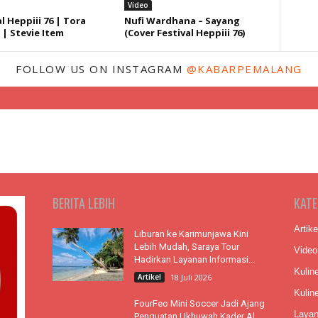
Video
l Heppiii 76 | Tora
Nufi Wardhana – Sayang
 | Stevie Item
(Cover Festival Heppiii 76)
FOLLOW US ON INSTAGRAM
@KABARPEMALANG
BERITA LEBIH
KATE
Artike
Liburan ke Karimunjawa Kini
Lebih Mudah, Saraya Tour
Video
Hadirkan Layanan Informasi...
Kulin
Artikel
18 Juli 2026
Kuline
FourFeo Mini Soccer Jadi Ajang
Laya
Penguatan Ukhuwah Kader Al