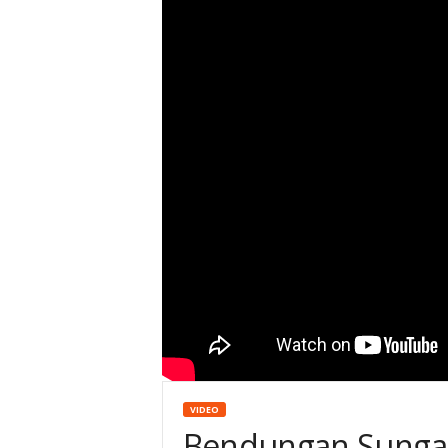
a
l
a
n
g
VIDEO
Bendungan Sung