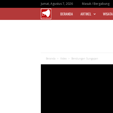
Jumat, Agustus 7, 2026
Masuk / Bergabung
BERANDA
ARTIKEL
WISATA
|
K
a
b
Beranda
Video
Bendungan Sungapan
a
r
P
e
m