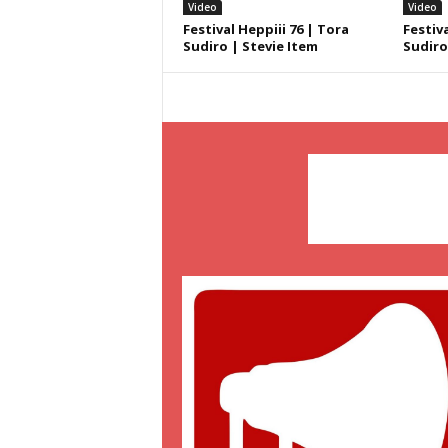
Video
Video
Festival Heppiii 76 | Tora
Festiva
Sudiro | Stevie Item
Sudiro