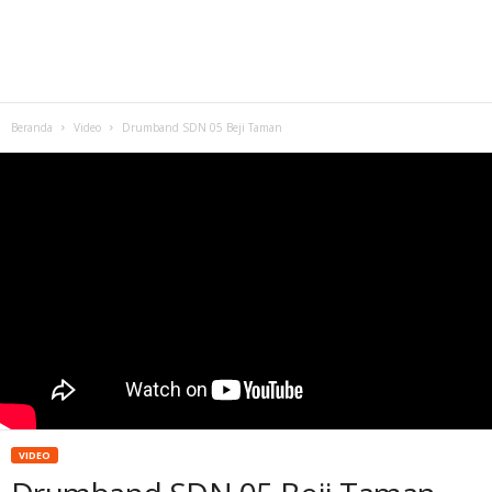
Beranda
Video
Drumband SDN 05 Beji Taman
VIDEO