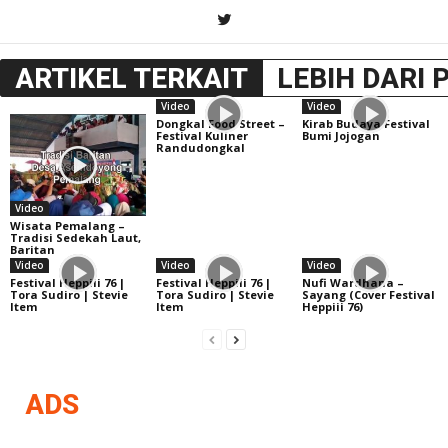
ARTIKEL TERKAIT
LEBIH DARI 
Video
Video
Dongkal Food Street –
Kirab Budaya Festival
Festival Kuliner
Bumi Jojogan
Randudongkal
Video
Wisata Pemalang –
Tradisi Sedekah Laut,
Baritan
Video
Video
Video
Festival Heppiii 76 |
Festival Heppiii 76 |
Nufi Wardhana –
Tora Sudiro | Stevie
Tora Sudiro | Stevie
Sayang (Cover Festival
Item
Item
Heppiii 76)
ADS