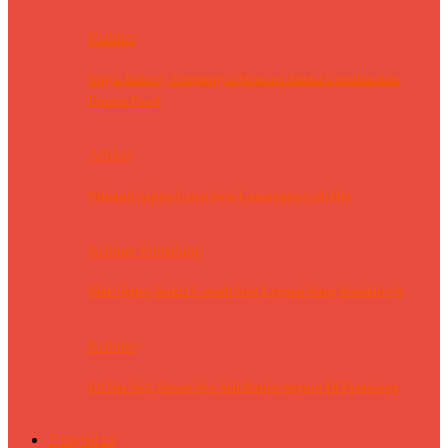
Kuliner
Vidya Bakery Tempatnya Mencari Aneka Cemilan dan
Frozen Food
Artikel
Nikmati Sajian Lezat Soto Lamongan Cak Her
Kuliner Pemalang
Mak Sigun, Bakul Lawuh Sing Legend Nang Kendalrejo
Kuliner
Ini Dia Sob, Dawet Ayu Asli Banjarnegara Di Pemalang
Transportasi