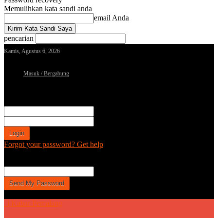
Memulihkan kata sandi anda
email Anda
pencarian
Kamis, Agustus 6, 2026
Masuk / Bergabung
Sign in
Selamat Datang! Masuk ke akun Anda
nama pengguna
kata sandi Anda
Forgot your password? Get help
Password recovery
Memulihkan kata sandi anda
email Anda
Sebuah kata sandi akan dikirimkan ke email Anda.
| Kabar Pemalang