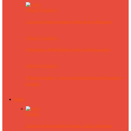
Wisata Pemalang
Serunya ke Puncak Gunung Mutih di Desa Penggarit
Wisata Pemalang
Wisata Baru Petik Buah Strawberry di Karangsari
Wisata Pemalang
Wisata Pemalang – Agrowisata Kebun Anggrek Penggarit
Orchids
Kuliner
Kuliner
Spesial Soto Boyolali Hj. Widodo Cabang Pemalang