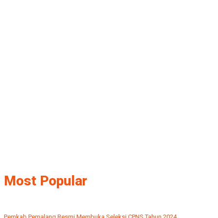
Most Popular
Pemkab Pemalang Resmi Membuka Seleksi CPNS Tahun 2024