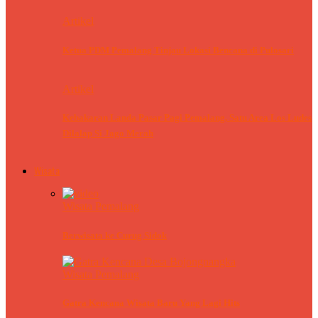
Artikel
Ketua PDM Pemalang Tinjau Lokasi Bencana di Pulosari
Artikel
Kebakaran Landa Pasar Pagi Pemalang, Satu Area Los Ludes
Dilalap Si Jago Merah
Wisata
Wisata Pemalang
Berwisata ke Curug Sidok
Wisata Pemalang
Gatra Kencana Wisata Baru Yang Lagi Hits