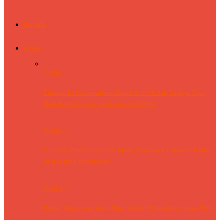
Beranda
Artikel
Artikel
Liburan ke Karimunjawa Kini Lebih Mudah, Saraya Tour
Hadirkan Layanan Informasi Satu Pintu
Artikel
FourFeo Mini Soccer Jadi Ajang Penguatan Ukhuwah Kader
Al Irsyad Al Islamiyyah
Artikel
Daftar Jalan Yang Akan Diperbaiki di Pemalang Tahun 2026