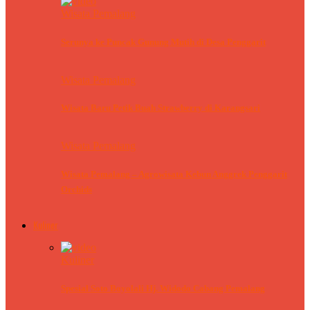
Wisata Pemalang
Serunya ke Puncak Gunung Mutih di Desa Penggarit
Wisata Pemalang
Wisata Baru Petik Buah Strawberry di Karangsari
Wisata Pemalang
Wisata Pemalang – Agrowisata Kebun Anggrek Penggarit
Orchids
Kuliner
Kuliner
Spesial Soto Boyolali Hj. Widodo Cabang Pemalang