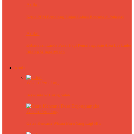
Artikel
Ketua PDM Pemalang Tinjau Lokasi Bencana di Pulosari
Artikel
Kebakaran Landa Pasar Pagi Pemalang, Satu Area Los Ludes
Dilalap Si Jago Merah
Wisata
Wisata Pemalang
Berwisata ke Curug Sidok
Wisata Pemalang
Gatra Kencana Wisata Baru Yang Lagi Hits