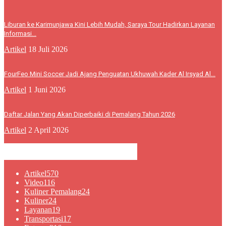
Liburan ke Karimunjawa Kini Lebih Mudah, Saraya Tour Hadirkan Layanan
Informasi...
Artikel
18 Juli 2026
FourFeo Mini Soccer Jadi Ajang Penguatan Ukhuwah Kader Al Irsyad Al...
Artikel
1 Juni 2026
Daftar Jalan Yang Akan Diperbaiki di Pemalang Tahun 2026
Artikel
2 April 2026
KATEGORI POPULER
Artikel
570
Video
116
Kuliner Pemalang
24
Kuliner
24
Layanan
19
Transportasi
17