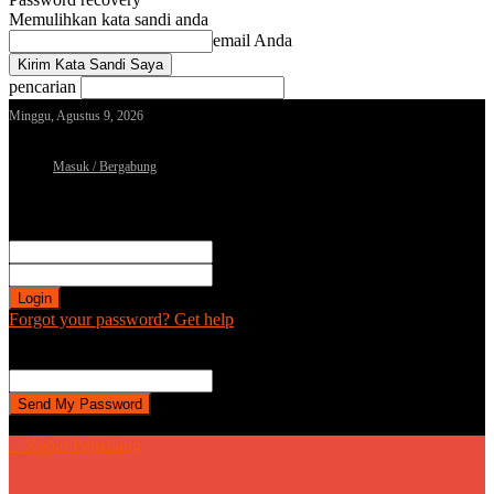
Memulihkan kata sandi anda
email Anda
pencarian
Minggu, Agustus 9, 2026
Masuk / Bergabung
Sign in
Selamat Datang! Masuk ke akun Anda
nama pengguna
kata sandi Anda
Forgot your password? Get help
Password recovery
Memulihkan kata sandi anda
email Anda
Sebuah kata sandi akan dikirimkan ke email Anda.
| Kabar Pemalang