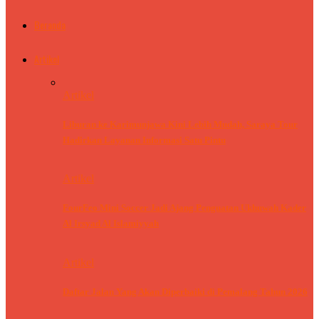
Beranda
Artikel
Artikel
Liburan ke Karimunjawa Kini Lebih Mudah, Saraya Tour
Hadirkan Layanan Informasi Satu Pintu
Artikel
FourFeo Mini Soccer Jadi Ajang Penguatan Ukhuwah Kader
Al Irsyad Al Islamiyyah
Artikel
Daftar Jalan Yang Akan Diperbaiki di Pemalang Tahun 2026