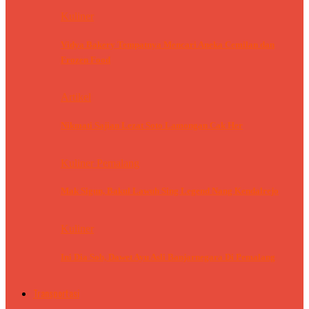
Kuliner
Vidya Bakery Tempatnya Mencari Aneka Cemilan dan
Frozen Food
Artikel
Nikmati Sajian Lezat Soto Lamongan Cak Her
Kuliner Pemalang
Mak Sigun, Bakul Lawuh Sing Legend Nang Kendalrejo
Kuliner
Ini Dia Sob, Dawet Ayu Asli Banjarnegara Di Pemalang
Transportasi