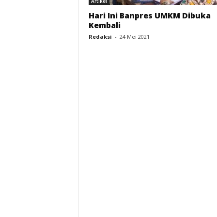
Artikel
Hari Ini Banpres UMKM Dibuka
a
Kembali
Redaksi
-
24 Mei 2021
l
a
n
g