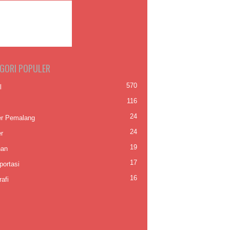
GORI POPULER
570
l
116
24
er Pemalang
24
r
19
nan
17
portasi
16
afi