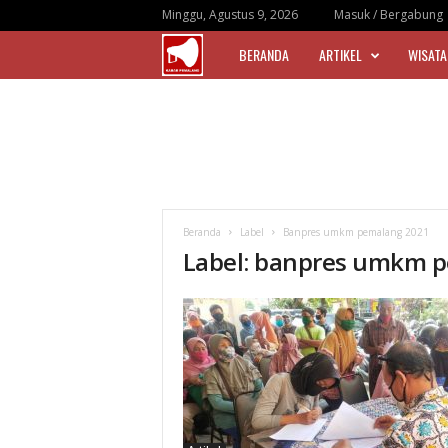
Minggu, Agustus 9, 2026
Masuk / Bergabung
BERANDA
ARTIKEL
WISATA
|
K
a
b
Beranda
Label
Banpres umkm pemalang 2021
a
Label: banpres umkm 
r
P
e
m